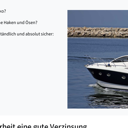
iko?
hne Haken und Ösen?
ständlich und absolut sicher:
rheit eine gute Verzinsung