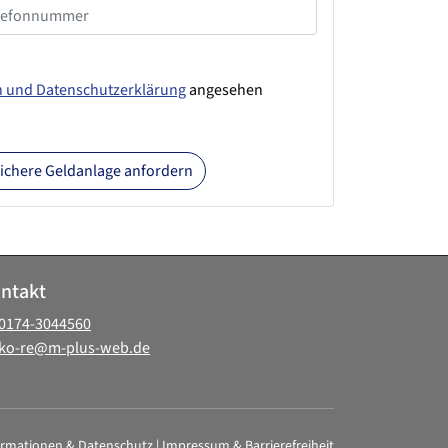
n und Datenschutzerklärung
angesehen
 sichere Geldanlage anfordern
ntakt
0174-3044560
ko-re@m-plus-web.de
ormationen & Datenschutz
|
Impressum & Barrierefreiheit